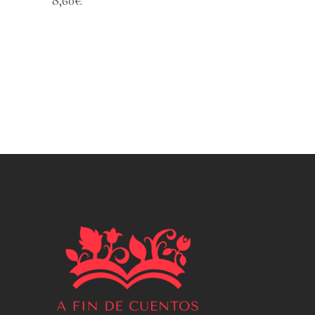
8,60
€