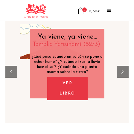
0
0,00
€
No products in the cart.
Ya viene, ya viene...
Tomoko Yatsunami (8273)
¿Qué pasa cuando un volcán se pone a
echar humo? ¿Y cuándo tras la lluvia
luce el sol? ¿Y cuándo una planta
asoma sobre la tierra?
VER
LIBRO