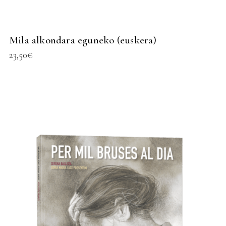
Mila alkondara eguneko (euskera)
23,50
€