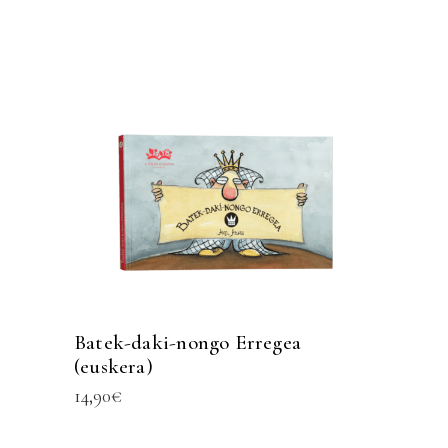
Batek-daki-nongo Erregea
(euskera)
14,90
€