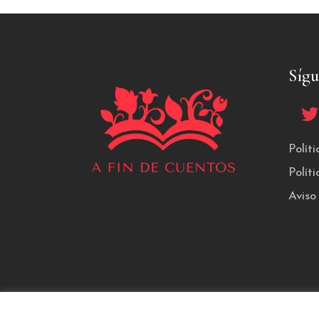
Síg
Polít
Polít
Aviso