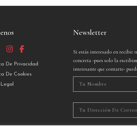
uenos
Newsletter
Si estás interesado en recibir 
concreta -pues solo la escrib
ica De Privacidad
interesante que contarte- pued
ica De Cookies
 Legal
He leído y acepto la Política de P