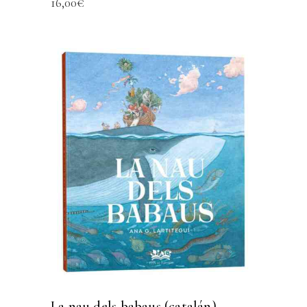
16,00
€
La nau dels babaus (catalán)