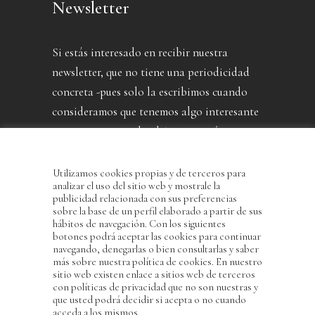
Newsletter
Si estás interesado en recibir nuestra
newsletter, que no tiene una periodicidad
concreta -pues solo la escribimos cuando
consideramos que tenemos algo interesante
que contarte- puedes dejarnos aquí tu
dirección.
Utilizamos cookies propias y de terceros para
analizar el uso del sitio web y mostrale la
publicidad relacionada con sus preferencias
sobre la base de un perfil elaborado a partir de sus
hábitos de navegación. Con los siguientes
botones podrá aceptar las cookies para continuar
navegando, denegarlas o bien consultarlas y saber
más sobre nuestra política de cookies. En nuestro
sitio web existen enlace a sitios web de terceros
con políticas de privacidad que no son nuestras y
He leído y acepto la Política de Privacidad
que usted podrá decidir si acepta o no cuando
acceda a los mismos.