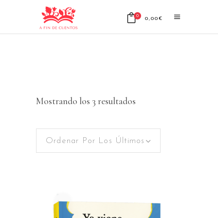
0
0,00
€
No products in the cart.
Ordenado
Mostrando los 3 resultados
por
Ordenar Por Los Últimos
los
últimos