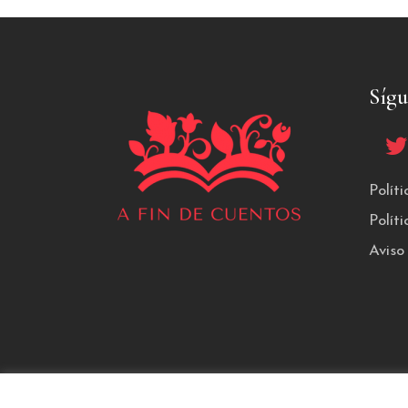
Síg
Polít
Polít
Aviso