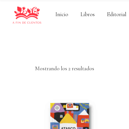
Inicio
Libros
Editorial
Ordenado
Mostrando los 2 resultados
por
los
últimos