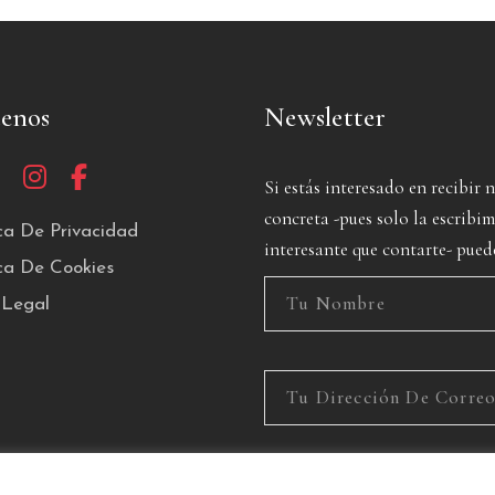
uenos
Newsletter
Si estás interesado en recibir 
concreta -pues solo la escrib
ica De Privacidad
interesante que contarte- pued
ica De Cookies
 Legal
He leído y acepto la Política de P