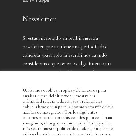
Aviso Legal
Newsletter
Si estás interesado en recibir nuestra
newsletter, que no tiene una periodicidad
concreta -pues solo la escribimos cuando
consideramos que tenemos algo interesante
que contarte- puedes dejarnos aquí tu
dirección.
Utilizamos cookies propias y de terceros para
analizar el uso del sitio web y mostrale la
publicidad relacionada con sus preferencias
sobre la base de un perfil elaborado a partir de sus
hábitos de navegación. Con los siguientes
botones podrá aceptar las cookies para continuar
navegando, denegarlas o bien consultarlas y saber
más sobre nuestra política de cookies. En nuestro
sitio web existen enlace a sitios web de terceros