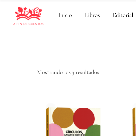
Inicio
Libros
Editorial
Ordenado
Mostrando los 3 resultados
por
los
últimos