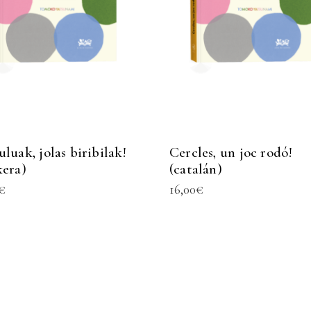
uluak, jolas biribilak!
Cercles, un joc rodó!
kera)
(catalán)
€
16,00
€