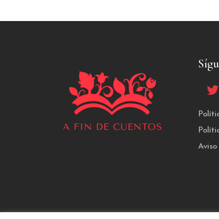
Síg
Polít
Polít
Aviso