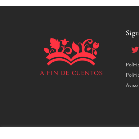
Síg
Polít
Polít
Aviso