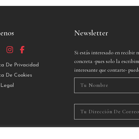
uenos
Newsletter
Si estás interesado en recibir 
concreta -pues solo la escrib
ica De Privacidad
interesante que contarte- pued
ica De Cookies
 Legal
He leído y acepto la Política de P