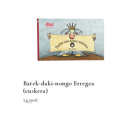
Batek-daki-nongo Erregea
(euskera)
14,90
€