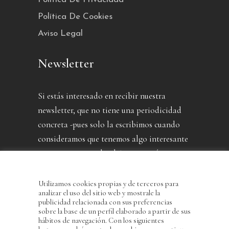
Política De Cookies
Aviso Legal
Newsletter
Si estás interesado en recibir nuestra
newsletter, que no tiene una periodicidad
concreta -pues solo la escribimos cuando
consideramos que tenemos algo interesante
que contarte- puedes dejarnos aquí tu
dirección.
Utilizamos cookies propias y de terceros para
analizar el uso del sitio web y mostrale la
publicidad relacionada con sus preferencias
sobre la base de un perfil elaborado a partir de sus
hábitos de navegación. Con los siguientes