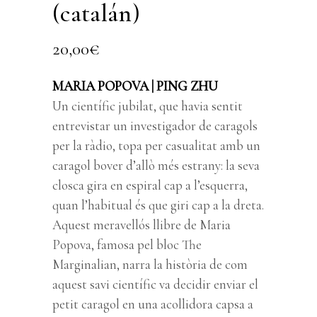
(catalán)
20,00
€
MARIA POPOVA | PING ZHU
Un científic jubilat, que havia sentit
entrevistar un investigador de caragols
per la ràdio, topa per casualitat amb un
caragol bover d’allò més estrany: la seva
closca gira en espiral cap a l’esquerra,
quan l’habitual és que giri cap a la dreta.
Aquest meravellós llibre de Maria
Popova, famosa pel bloc The
Marginalian, narra la història de com
aquest savi científic va decidir enviar el
petit caragol en una acollidora capsa a