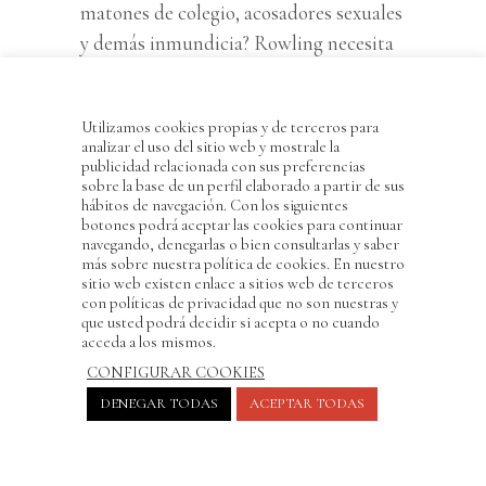
matones de colegio, acosadores sexuales
y demás inmundicia? Rowling necesita
de abundantes artificios para eludir
estas cuestiones. Examinemos algunos
Utilizamos cookies propias y de terceros para
de ellos.
analizar el uso del sitio web y mostrale la
publicidad relacionada con sus preferencias
1-
N
o existe banalidad del mal
: En el
sobre la base de un perfil elaborado a partir de sus
mundo de
Harry Potter
las muchas
hábitos de navegación. Con los siguientes
botones podrá aceptar las cookies para continuar
lacras del nuestro—como el racismo o el
navegando, denegarlas o bien consultarlas y saber
clasismo que destila un Malfoy—
más sobre nuestra política de cookies. En nuestro
sitio web existen enlace a sitios web de terceros
aparecen siempre ligadas al Mal
con políticas de privacidad que no son nuestras y
que usted podrá decidir si acepta o no cuando
absoluto, cuya derrota se supone
acceda a los mismos.
definitiva. Los pecados veniales están
CONFIGURAR COOKIES
ausentes en las filas del bien. La única
DENEGAR TODAS
ACEPTAR TODAS
concesión a este respecto es la figura de
Gilderoy Lockhart —no existe otra
comparable en toda la saga— quien
hace