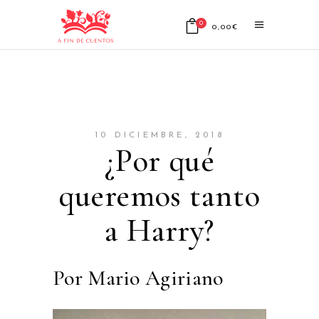
0
0,00
€
No products in the cart.
10 DICIEMBRE, 2018
¿Por qué
queremos tanto
a Harry?
Por Mario Agiriano