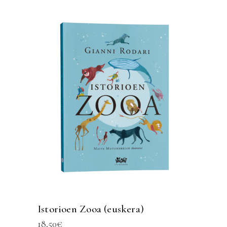
Istorioen Zooa (euskera)
18,50
€