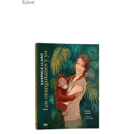
8,60
€