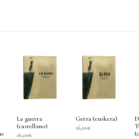
La guerra
Gerra (euskera)
D
(castellano)
T
16,00
€
ue
(
16,00
€