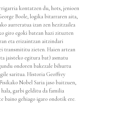
rigarria kontatzen du, hots, jenioen
eorge Boole, logika bitarraren aita,
ko aurreratua izan zen hezitzailea
ko giro egoki batean hazi zituzten
an eta erizaintzan aitzindari
i transmititu zieten. Haien artean
eta jaisteko egitura bat) asmatu
agundu ondoren bakezale bihurtu
ile saritua. Historia Geoffrey
Fisikako Nobel Saria jaso baitzuen,
hala, garbi gelditu da familia
te baino gehiago igaro ondotik ere.