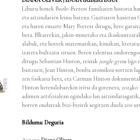
Liburu honek Boole-Everest familiaren historia har
eta aitzindarien leinu batena. Guztiaren hasieran G
eta haren emazte Mary Everest ditugu, bere garaira
bera. Elkarrekin, jakin-minerako eta ikaskuntzara
alabak, eta horrek matematikan, kimikan, literatur
izatera bultzatu zituen. Beren talentua ondorengoe
ditugu Sebastian Hinton, zeinak
jungle gym
a (igo 
baitzuen; Jean Hinton, bonba atomikoa sortzen l
zen fisikaria bera, eta Carman Hinton dokumentalg
Hinton herenilobarekin iritsi da gorenera, 2024ko 
adimen artifizialean egindako lan aitzindariagatik; 
horren ondareak bizi-bizirik segitzen duela 200 ur
Bilduma: Deguria
Autora:
Diana Oliver