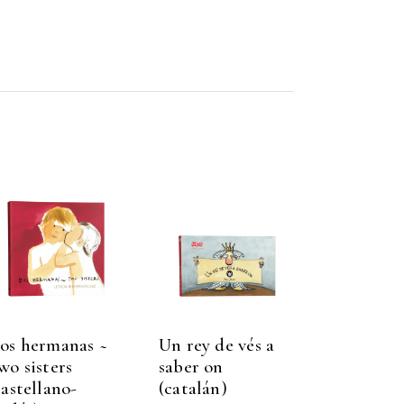
os hermanas ~
Un rey de vés a
wo sisters
saber on
castellano-
(catalán)