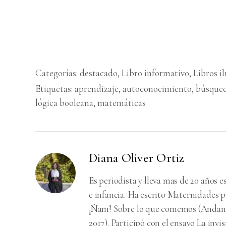
Categorías:
destacado
,
Libro informativo
,
Libros i
Etiquetas:
aprendizaje
,
autoconocimiento
,
búsqued
lógica booleana
,
matemáticas
Diana Oliver Ortiz
Es periodista y lleva mas de 20 años 
e infancia. Ha escrito Maternidades pr
¡Ñam! Sobre lo que comemos (Andana E
2017). Participó con el ensayo La invisi