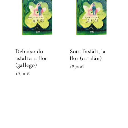
Debaixo do
Sota l´asfalt, la
asfalto, a flor
flor (catalán)
(gallego)
18,00
€
18,00
€