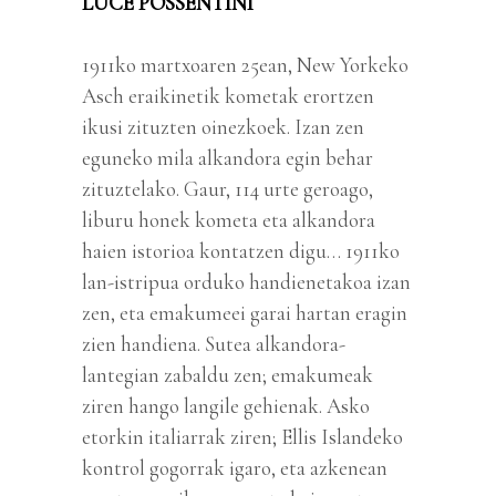
LUCE POSSENTINI
1911ko martxoaren 25ean, New Yorkeko
Asch eraikinetik kometak erortzen
ikusi zituzten oinezkoek. Izan zen
eguneko mila alkandora egin behar
zituztelako. Gaur, 114 urte geroago,
liburu honek kometa eta alkandora
haien istorioa kontatzen digu… 1911ko
lan-istripua orduko handienetakoa izan
zen, eta emakumeei garai hartan eragin
zien handiena. Sutea alkandora-
lantegian zabaldu zen; emakumeak
ziren hango langile gehienak. Asko
etorkin italiarrak ziren; Ellis Islandeko
kontrol gogorrak igaro, eta azkenean