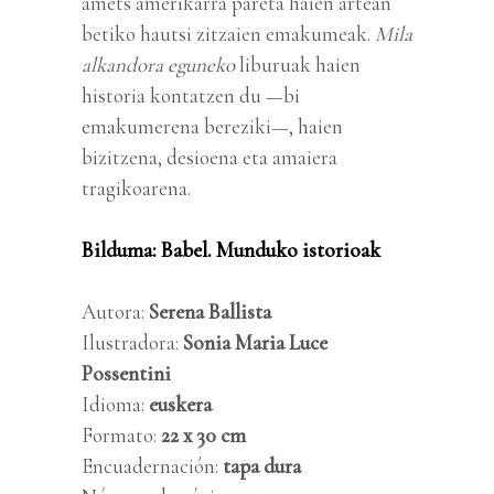
amets amerikarra pareta haien artean
betiko hautsi zitzaien emakumeak.
Mila
alkandora eguneko
liburuak haien
historia kontatzen du —bi
emakumerena bereziki—, haien
bizitzena, desioena eta amaiera
tragikoarena.
Bilduma: Babel. Munduko istorioak
Autora:
Serena Ballista
Ilustradora:
Sonia Maria Luce
Possentini
Idioma:
euskera
Formato:
22 x 30
cm
Encuadernación:
tapa dura