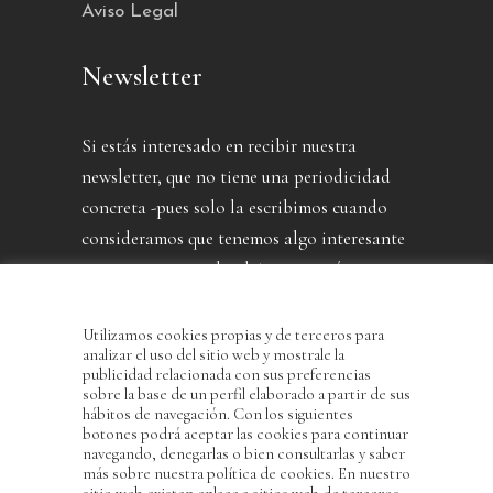
Aviso Legal
Newsletter
Si estás interesado en recibir nuestra
newsletter, que no tiene una periodicidad
concreta -pues solo la escribimos cuando
consideramos que tenemos algo interesante
que contarte- puedes dejarnos aquí tu
dirección.
Utilizamos cookies propias y de terceros para
analizar el uso del sitio web y mostrale la
publicidad relacionada con sus preferencias
sobre la base de un perfil elaborado a partir de sus
hábitos de navegación. Con los siguientes
botones podrá aceptar las cookies para continuar
navegando, denegarlas o bien consultarlas y saber
más sobre nuestra política de cookies. En nuestro