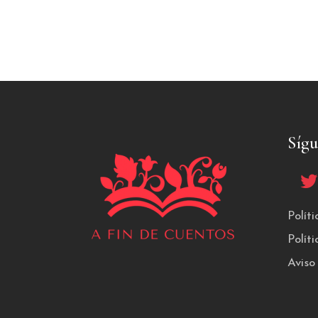
Síg
Polít
Polít
Aviso