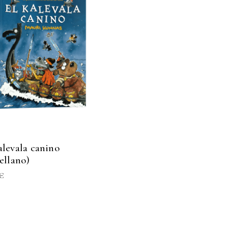
alevala canino
tellano)
€