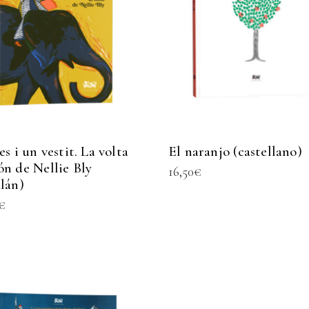
es i un vestit. La volta
El naranjo (castellano)
ón de Nellie Bly
16,50
€
alán)
€