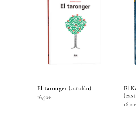
El taronger (catalán)
El K
(cas
16,50
€
16,00