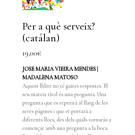
Per a què serveix?
(catálan)
19,00
€
JOSE MARIA VIEIRA MENDES |
MADALENA MATOSO
Aquest llibre no té gaires respostes. El
seu mateix títol és una pregunta. Una
pregunta que es repetirà al llarg de les
seves pàgines i que et portarà a
diferents llocs, des dels quals tornaràs a
començar amb una pregunta a la boca.