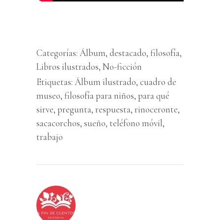
Categorías:
Álbum
,
destacado
,
filosofía
,
Libros ilustrados
,
No-ficción
Etiquetas:
Álbum ilustrado
,
cuadro de
museo
,
filosofía para niños
,
para qué
sirve
,
pregunta
,
respuesta
,
rinoceronte
,
sacacorchos
,
sueño
,
teléfono móvil
,
trabajo