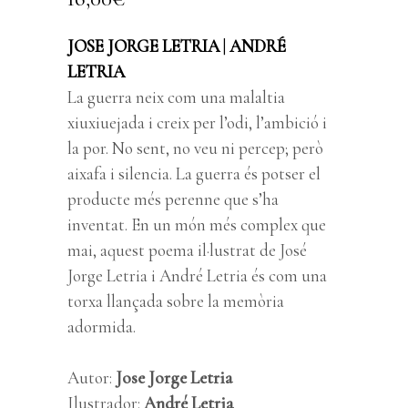
JOSE JORGE LETRIA
|
ANDRÉ
LETRIA
La guerra neix com una malaltia
xiuxiuejada i creix per l’odi, l’ambició i
la por. No sent, no veu ni percep; però
aixafa i silencia. La guerra és potser el
producte més perenne que s’ha
inventat. En un món més complex que
mai, aquest poema il·lustrat de
José
Jorge Letria
i
André Letria
és com una
torxa llançada sobre la memòria
adormida.
Autor:
Jose Jorge Letria
Ilustrador:
André Letria