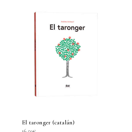
El taronger (catalán)
16,50
€